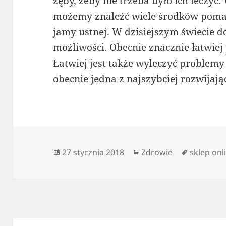
zęby, żeby nie trzeba było ich leczyć
możemy znaleźć wiele środków poma
jamy ustnej. W dzisiejszym świecie d
możliwości. Obecnie znacznie łatwiej
Łatwiej jest także wyleczyć problemy
obecnie jedna z najszybciej rozwijają
Data
Kategorie
Tagi
27 stycznia 2018
Zdrowie
sklep onl
publikacji