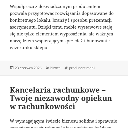
Współpraca z doświadczonym producentem
pozwala przygotować rozwiązania dopasowane do
konkretnego lokalu, branży i sposobu prezentacji
asortymentu. Dzięki temu meble wystawowe stają
się nie tylko elementem wyposażenia, ale ważnym
narzędziem wspierającym sprzedaż i budowanie
wizerunku sklepu.
Data
Kategorie
Tagi
23 czerwca 2026
biznes
producent mebli
publikacji
Kancelaria rachunkowe –
Twoje niezawodny opiekun
w rachunkowości
W wymagającym świecie biznesu solidna i sprawnie
zarządzana rachunkowość jest podstawą każdego