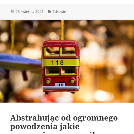
Data
Kategorie
25 kwietnia 2021
Zdrowie
publikacji
Abstrahując od ogromnego
powodzenia jakie