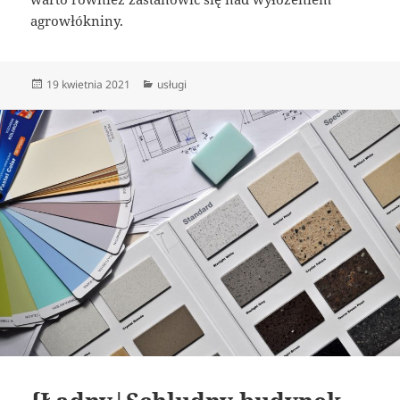
agrowłókniny.
Data
Kategorie
19 kwietnia 2021
usługi
publikacji