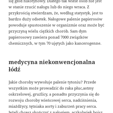
się głód nikotynowy. Dlatego tak wiele osób nie jest
w stanie rzucić nałogu lub do niego wraca. Z
przykrością stwierdzam, że, według statystyk, jest to
bardzo duży odsetek. Nałogowe palenie papierosów
powoduje spustoszenie w organizmie oraz może być
przyczyną wielu ciężkich chorób. Sam dym
papierosowy zawiera ponad 7000 związków
chemicznych, w tym 70 ujętych jako kancerogenne.
medycyna niekonwencjonalna
łódź
Jakie choroby wywołuje palenie tytoniu? Przede
wszystkim może prowadzić do raka płuc,astmy
oskrzelowej, gruźlicy, a ponadto przyczynia się do
rozwoju choroby wieńcowej serca, nadciśnienia,
miażdżycy, tętniaka aorty i zaburzeń pracy serca.
Jeżeli chcesz skończyć z nałogiem, aczkolwiek boisz