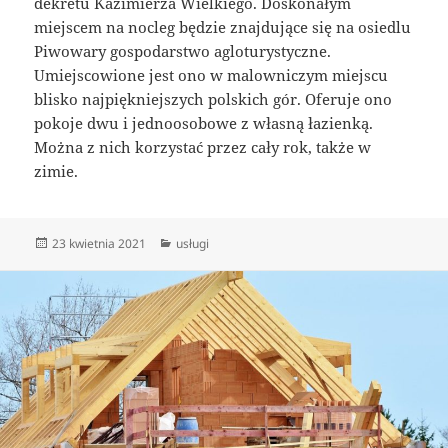
dekretu Kazimierza Wielkiego. Doskonałym
miejscem na nocleg będzie znajdujące się na osiedlu
Piwowary gospodarstwo agloturystyczne.
Umiejscowione jest ono w malowniczym miejscu
blisko najpiękniejszych polskich gór. Oferuje ono
pokoje dwu i jednoosobowe z własną łazienką.
Można z nich korzystać przez cały rok, także w
zimie.
Data
Kategorie
23 kwietnia 2021
usługi
publikacji