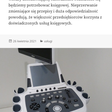
będziemy potrzebować księgowej. Nieprzerwanie
zmieniające się przepisy i duża odpowiedzialność
powodują, że większość przedsiębiorców korzysta z
doświadczonych usług księgowych.
Data
Kategorie
26 kwietnia 2021
usługi
publikacji