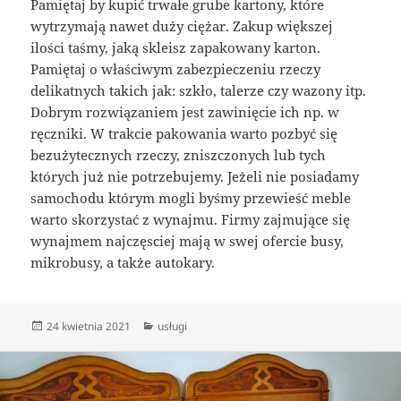
Pamiętaj by kupić trwałe grube kartony, które
wytrzymają nawet duży ciężar. Zakup większej
ilości taśmy, jaką skleisz zapakowany karton.
Pamiętaj o właściwym zabezpieczeniu rzeczy
delikatnych takich jak: szkło, talerze czy wazony itp.
Dobrym rozwiązaniem jest zawinięcie ich np. w
ręczniki. W trakcie pakowania warto pozbyć się
bezużytecznych rzeczy, zniszczonych lub tych
których już nie potrzebujemy. Jeżeli nie posiadamy
samochodu którym mogli byśmy przewieść meble
warto skorzystać z wynajmu. Firmy zajmujące się
wynajmem najczęsciej mają w swej ofercie busy,
mikrobusy, a także autokary.
Data
Kategorie
24 kwietnia 2021
usługi
publikacji