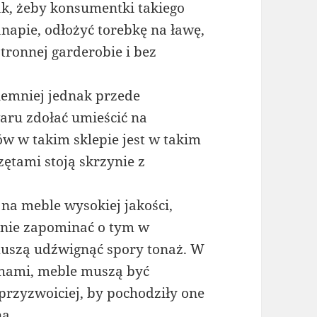
ak, żeby konsumentki takiego
napie, odłożyć torebkę na ławę,
tronnej garderobie i bez
emniej jednak przede
waru zdołać umieścić na
w w takim sklepie jest w takim
ętami stoją skrzynie z
 na meble wysokiej jakości,
o nie zapominać o tym w
 muszą udźwignąć spory tonaż. W
hami, meble muszą być
przyzwoiciej, by pochodziły one
na.