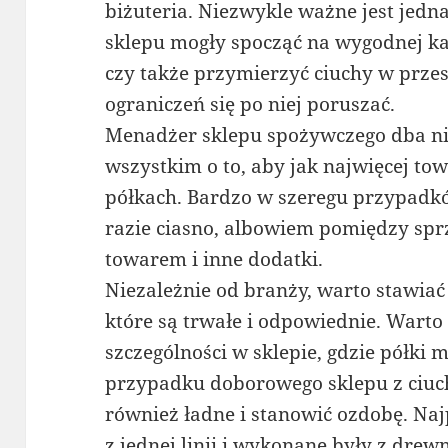
biżuteria. Niezwykle ważne jest jedn
sklepu mogły spocząć na wygodnej ka
czy także przymierzyć ciuchy w przes
ograniczeń się po niej poruszać.
Menadżer sklepu spożywczego dba ni
wszystkim o to, aby jak najwięcej to
półkach. Bardzo w szeregu przypadkó
razie ciasno, albowiem pomiędzy sprz
towarem i inne dodatki.
Niezależnie od branży, warto stawiać
które są trwałe i odpowiednie. Wart
szczególności w sklepie, gdzie półki
przypadku doborowego sklepu z ciuc
również ładne i stanowić ozdobę. Naj
z jednej linii i wykonane były z drew