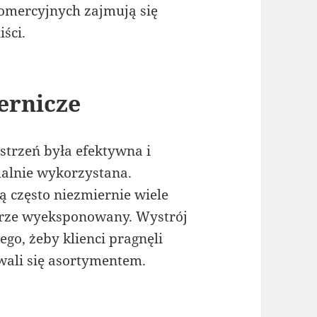
omercyjnych zajmują się
ści.
ernicze
estrzeń była efektywna i
malnie wykorzystana.
ą często niezmiernie wiele
brze wyeksponowany. Wystrój
go, żeby klienci pragnęli
wali się asortymentem.